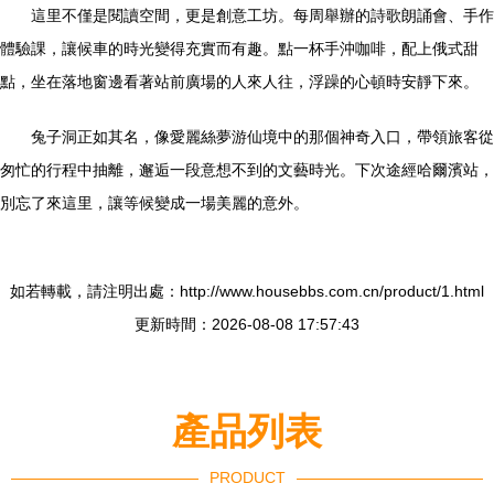
這里不僅是閱讀空間，更是創意工坊。每周舉辦的詩歌朗誦會、手作
體驗課，讓候車的時光變得充實而有趣。點一杯手沖咖啡，配上俄式甜
點，坐在落地窗邊看著站前廣場的人來人往，浮躁的心頓時安靜下來。
兔子洞正如其名，像愛麗絲夢游仙境中的那個神奇入口，帶領旅客從
匆忙的行程中抽離，邂逅一段意想不到的文藝時光。下次途經哈爾濱站，
別忘了來這里，讓等候變成一場美麗的意外。
如若轉載，請注明出處：http://www.housebbs.com.cn/product/1.html
更新時間：2026-08-08 17:57:43
產品列表
PRODUCT