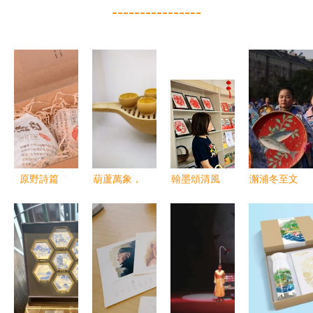
----------------
原野詩篇
葫蘆萬象，
翰墨頌清風
澥浦冬至文
一組農創品
文創新生
丹青繪初心
化節 傳統
牌與包裝設
探索傳統工
——多部門
與文藝的交
計的文藝創
藝與現代文
聯動開
融盛宴
作欣賞
藝創作的融
展“同心向
合之道
黨‘廉’動七
一”文藝創