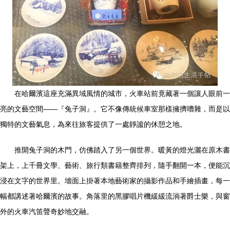
在哈爾濱這座充滿異域風情的城市，火車站前竟藏著一個讓人眼前一
亮的文藝空間——『兔子洞』。它不像傳統候車室那樣擁擠嘈雜，而是以
獨特的文藝氣息，為來往旅客提供了一處靜謐的休憩之地。
推開兔子洞的木門，仿佛踏入了另一個世界。暖黃的燈光灑在原木書
架上，上千冊文學、藝術、旅行類書籍整齊排列，隨手翻開一本，便能沉
浸在文字的世界里。墻面上掛著本地藝術家的攝影作品和手繪插畫，每一
幅都講述著哈爾濱的故事。角落里的黑膠唱片機緩緩流淌著爵士樂，與窗
外的火車汽笛聲奇妙地交融。