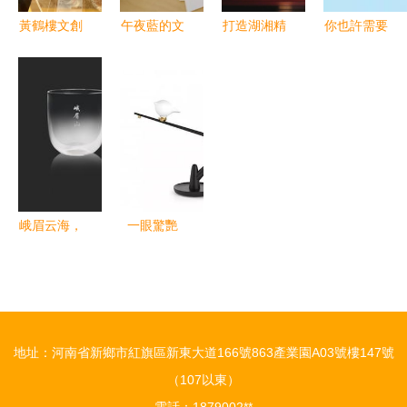
作主題活動
黃鶴樓文創
午夜藍的文
打造湖湘精
你也許需要
煥新 300余
藝回響 親
品，激發時
小而美的茅
款荊楚風韻
手撕下
代活力 第
洋旅游文創
產品，讓經
2019文學
十四屆中國
產品
典走進生活
報文創周邊
藝術節湖南
的詩意瞬間
四部作品獲
獎的啟示
峨眉云海，
一眼驚艷
杯中萬象
文創產品設
論“云海
計的藝術魅
杯”的文化
力與靈感分
創意與藝術
享
地址：河南省新鄉市紅旗區新東大道166號863產業園A03號樓147號
表達
（107以東）