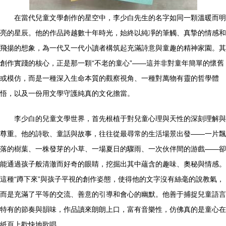
在當代兒童文學創作的星空中，李少白先生的名字如同一顆溫暖而明
亮的星辰。他的作品跨越數十年時光，始終以純凈的筆觸、真摯的情感和
飛揚的想象，為一代又一代小讀者構筑起充滿詩意與童趣的精神家園。其
創作實踐的核心，正是那一顆“不老的童心”——這并非對童年簡單的懷舊
或模仿，而是一種深入生命本質的觀察視角、一種對萬物有靈的哲學體
悟，以及一份用文學守護純真的文化擔當。
李少白的兒童文學世界，首先根植于對兒童心理與天性的深刻理解與
尊重。他的詩歌、童話與故事，往往從最尋常的生活場景出發——一片飄
落的樹葉、一株發芽的小草、一場夏日的驟雨、一次伙伴間的游戲——卻
能通過孩子般清澈而好奇的眼睛，挖掘出其中蘊含的趣味、奧秘與情感。
這種“蹲下來”與孩子平視的創作姿態，使得他的文字沒有絲毫的說教氣，
而是充滿了平等的交流、善意的引導和會心的幽默。他善于捕捉兒童語言
特有的節奏與韻味，作品讀來朗朗上口，富有音樂性，仿佛真的是童心在
紙頁上歡快地歌唱。