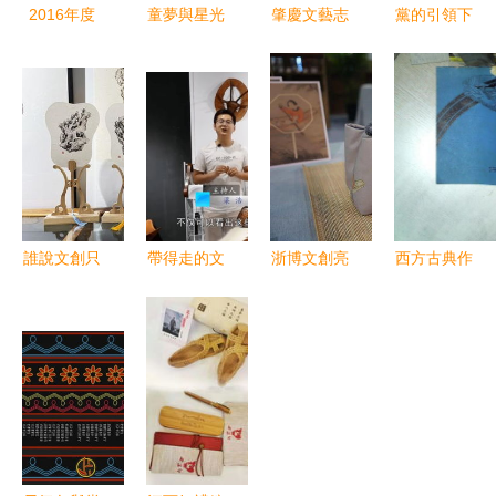
2016年度
童夢與星光
肇慶文藝志
黨的引領下
萬盛文學藝
兒童文學作
愿者創作歌
的百年文藝
術創作獎獲
家李秋沅與
曲 高山流
長河 文藝
獎作品璀璨
曉月攜手漫
水
工作者的奮
揭曉，文藝
談文藝創
斗與成就
創作再結碩
作，邀家長
果
孩子提前共
度六一
誰說文創只
帶得走的文
浙博文創亮
西方古典作
是年輕人的
化 文創產
相第16屆中
家的文藝創
專利？59歲
品如何提升
國義烏文化
作論 靈感
大姨的退休
景區魅力與
和旅游產品
與技藝的永
逐藝路
文藝創作
交易博覽會
恒對話
傳統與現代
的文藝交響