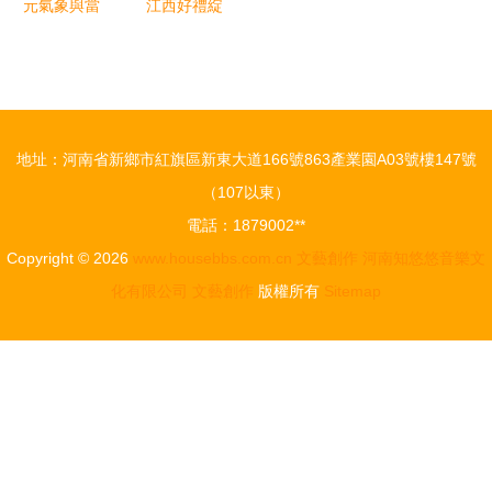
元氣象與當
江西好禮綻
代靈感 彝
放紅色魅
族藝術創作
力，獲獎文
設計之旅
創點亮旅游
新體驗
地址：河南省新鄉市紅旗區新東大道166號863產業園A03號樓147號
（107以東）
電話：1879002**
Copyright © 2026
www.housebbs.com.cn
文藝創作
河南知悠悠音樂文
化有限公司
文藝創作
版權所有
Sitemap