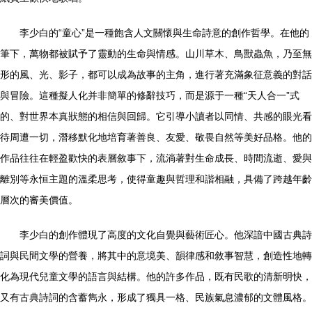
李少白的“童心”是一種飽含人文關懷與生命詩意的創作哲學。在他的
筆下，萬物都被賦予了靈動的生命與情感。山川草木、鳥獸蟲魚，乃至無
形的風、光、影子，都可以成為故事的主角，進行著充滿象征意義的對話
與冒險。這種擬人化并非簡單的修辭技巧，而是源于一種“天人合一”式
的、對世界本真狀態的相信與回歸。它引導小讀者以同情、共感的眼光看
待周遭一切，潛移默化地培育著善良、友愛、敬畏自然等美好品格。他的
作品往往在輕盈歡快的表層敘事下，流淌著對生命成長、時間流逝、愛與
離別等永恒主題的溫柔思考，使得童趣與哲理和諧相融，具備了跨越年齡
層次的審美價值。
李少白的創作體現了高度的文化自覺與藝術匠心。他深諳中國古典詩
詞與民間文學的營養，將其中的意境美、韻律感和敘事智慧，創造性地轉
化為現代兒童文學的語言與結構。他的許多作品，既有民歌的清新明快，
又有古典詩詞的含蓄雋永，形成了獨具一格、民族氣息濃郁的文體風格。