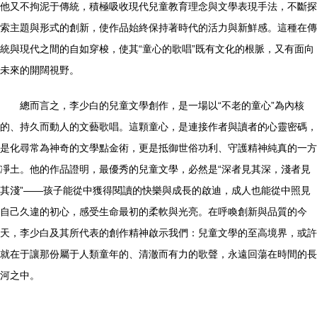
他又不拘泥于傳統，積極吸收現代兒童教育理念與文學表現手法，不斷探
索主題與形式的創新，使作品始終保持著時代的活力與新鮮感。這種在傳
統與現代之間的自如穿梭，使其“童心的歌唱”既有文化的根脈，又有面向
未來的開闊視野。
總而言之，李少白的兒童文學創作，是一場以“不老的童心”為內核
的、持久而動人的文藝歌唱。這顆童心，是連接作者與讀者的心靈密碼，
是化尋常為神奇的文學點金術，更是抵御世俗功利、守護精神純真的一方
凈土。他的作品證明，最優秀的兒童文學，必然是“深者見其深，淺者見
其淺”——孩子能從中獲得閱讀的快樂與成長的啟迪，成人也能從中照見
自己久違的初心，感受生命最初的柔軟與光亮。在呼喚創新與品質的今
天，李少白及其所代表的創作精神啟示我們：兒童文學的至高境界，或許
就在于讓那份屬于人類童年的、清澈而有力的歌聲，永遠回蕩在時間的長
河之中。