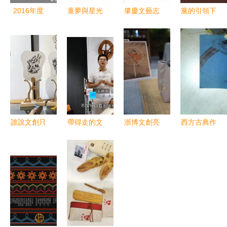
2016年度
童夢與星光
肇慶文藝志
黨的引領下
萬盛文學藝
兒童文學作
愿者創作歌
的百年文藝
術創作獎獲
家李秋沅與
曲 高山流
長河 文藝
獎作品璀璨
曉月攜手漫
水
工作者的奮
揭曉，文藝
談文藝創
斗與成就
創作再結碩
作，邀家長
果
孩子提前共
度六一
誰說文創只
帶得走的文
浙博文創亮
西方古典作
是年輕人的
化 文創產
相第16屆中
家的文藝創
專利？59歲
品如何提升
國義烏文化
作論 靈感
大姨的退休
景區魅力與
和旅游產品
與技藝的永
逐藝路
文藝創作
交易博覽會
恒對話
傳統與現代
的文藝交響