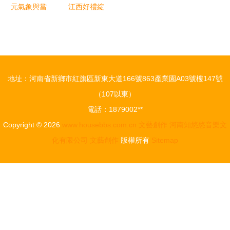
元氣象與當
江西好禮綻
代靈感 彝
放紅色魅
族藝術創作
力，獲獎文
設計之旅
創點亮旅游
新體驗
地址：河南省新鄉市紅旗區新東大道166號863產業園A03號樓147號
（107以東）
電話：1879002**
Copyright © 2026
www.housebbs.com.cn
文藝創作
河南知悠悠音樂文
化有限公司
文藝創作
版權所有
Sitemap