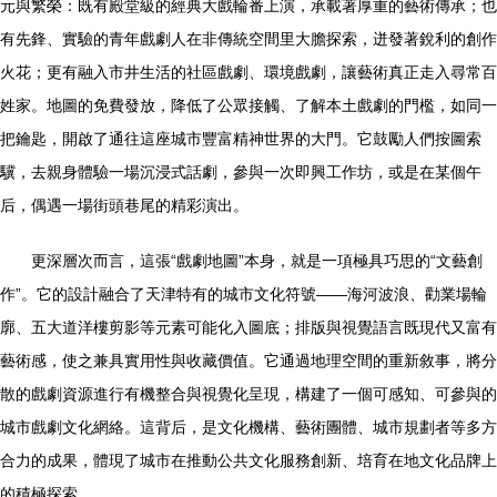
元與繁榮：既有殿堂級的經典大戲輪番上演，承載著厚重的藝術傳承；也
有先鋒、實驗的青年戲劇人在非傳統空間里大膽探索，迸發著銳利的創作
火花；更有融入市井生活的社區戲劇、環境戲劇，讓藝術真正走入尋常百
姓家。地圖的免費發放，降低了公眾接觸、了解本土戲劇的門檻，如同一
把鑰匙，開啟了通往這座城市豐富精神世界的大門。它鼓勵人們按圖索
驥，去親身體驗一場沉浸式話劇，參與一次即興工作坊，或是在某個午
后，偶遇一場街頭巷尾的精彩演出。
更深層次而言，這張“戲劇地圖”本身，就是一項極具巧思的“文藝創
作”。它的設計融合了天津特有的城市文化符號——海河波浪、勸業場輪
廓、五大道洋樓剪影等元素可能化入圖底；排版與視覺語言既現代又富有
藝術感，使之兼具實用性與收藏價值。它通過地理空間的重新敘事，將分
散的戲劇資源進行有機整合與視覺化呈現，構建了一個可感知、可參與的
城市戲劇文化網絡。這背后，是文化機構、藝術團體、城市規劃者等多方
合力的成果，體現了城市在推動公共文化服務創新、培育在地文化品牌上
的積極探索。