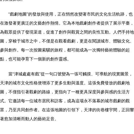
“戲劇地圖”的發放與使用，正在悄然改變著市民的文化生活軌跡，也
在激發著更廣泛的文藝創作熱情。它為本地戲劇創作者提供了展示平臺，
為觀眾提供了發現渠道，促進了創作與觀賞之間的良性互動。人們手持地
圖，穿梭于城市之中，不僅是在觀看戲劇，更是在閱讀城市、體驗文化、
參與創作。每一次按圖索驥的旅程，都可能成為一次獨特藝術體驗的起
點，也可能孕育下一個新的創作靈感。
當“津城處處有戲”從一句口號變為一張可觸摸、可導航的現實圖景，
天津的城市文化性格便增添了更多生動與溫度。這張免費發放的戲劇地
圖，不僅指引著觀劇的路線，更指向了一種更具深度與參與感的生活方
式。它邀請每一位城市居民和訪客，成為這場永不落幕的城市戲劇的觀
眾，乃至共同創作者。在這張地圖的引領下，天津的街巷樓宇間，正回響
著愈加清晰而動人的藝術足音。