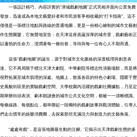
一張設計精巧、內容詳實的“津城戲劇地圖”正式亮相并面向公眾免費
發放，迅速成為本地文藝愛好者和市民游客爭相收藏的“打卡指南”。這不
僅僅是一張標注地點與路線的普通地圖，更是一份精心繪制的城市文藝創
作生態圖鑒，它無聲地宣告：在天津這座底蘊深厚的城市里，戲劇藝術正
以蓬勃的生命力，浸潤著每一條街巷，等待與每一位有心人不期而遇。
這張“戲劇地圖”的誕生，源于對城市文化脈絡的深度梳理與創意表
達。它不再局限于標注天津大劇院、中華劇院等標志性演藝場館，而是將
視野拓展至城市肌理的深處。地圖上，散落各區的特色小劇場、隱匿于歷
史風貌街區里的實驗戲劇空間、大學校園內活躍的戲劇社團據點，乃至定
期舉辦街頭表演、劇本朗讀會的城市公共文化空間，都被一一清晰標識。
每條線路、每個點位，都串聯起一段獨特的戲劇故事與觀演體驗，引導人
們走出慣常的娛樂消費圈，去探索那些充滿活力與創造力的文藝角落。
“處處有戲”，是這張地圖最生動的注腳。它揭示出天津戲劇生態的多