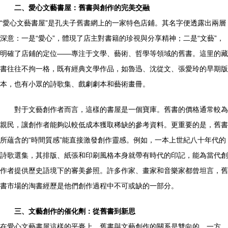
二、愛心文藝書屋：舊書與創作的完美交融
“愛心文藝書屋”是孔夫子舊書網上的一家特色店鋪。其名字便透露出兩層
深意：一是“愛心”，體現了店主對書籍的珍視與分享精神；二是“文藝”，
明確了店鋪的定位——專注于文學、藝術、哲學等領域的舊書。這里的藏
書往往不拘一格，既有經典文學作品，如魯迅、沈從文、張愛玲的早期版
本，也有小眾的詩歌集、戲劇劇本和藝術畫冊。
對于文藝創作者而言，這樣的書屋是一個寶庫。舊書的價格通常較為
親民，讓創作者能夠以較低成本獲取稀缺的參考資料。更重要的是，舊書
所蘊含的“時間質感”能直接激發創作靈感。例如，一本上世紀八十年代的
詩歌選集，其排版、紙張和印刷風格本身就帶有時代的印記，能為當代創
作者提供歷史語境下的審美參照。許多作家、畫家和音樂家都曾坦言，舊
書市場的淘書經歷是他們創作過程中不可或缺的一部分。
三、文藝創作的催化劑：從舊書到新思
在愛心文藝書屋這樣的平臺上，舊書與文藝創作的關系是雙向的。一方