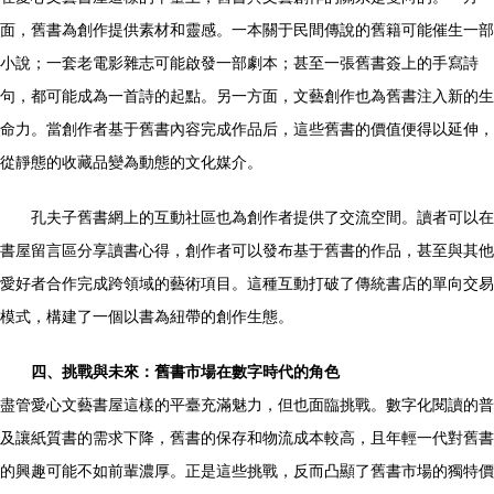
面，舊書為創作提供素材和靈感。一本關于民間傳說的舊籍可能催生一部
小說；一套老電影雜志可能啟發一部劇本；甚至一張舊書簽上的手寫詩
句，都可能成為一首詩的起點。另一方面，文藝創作也為舊書注入新的生
命力。當創作者基于舊書內容完成作品后，這些舊書的價值便得以延伸，
從靜態的收藏品變為動態的文化媒介。
孔夫子舊書網上的互動社區也為創作者提供了交流空間。讀者可以在
書屋留言區分享讀書心得，創作者可以發布基于舊書的作品，甚至與其他
愛好者合作完成跨領域的藝術項目。這種互動打破了傳統書店的單向交易
模式，構建了一個以書為紐帶的創作生態。
四、挑戰與未來：舊書市場在數字時代的角色
盡管愛心文藝書屋這樣的平臺充滿魅力，但也面臨挑戰。數字化閱讀的普
及讓紙質書的需求下降，舊書的保存和物流成本較高，且年輕一代對舊書
的興趣可能不如前輩濃厚。正是這些挑戰，反而凸顯了舊書市場的獨特價