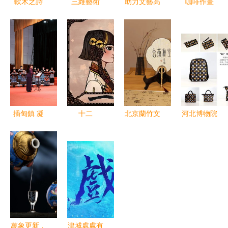
軟木之詩
三維藝術
助力文藝高
咖啡作畫
自然紋理中
穿越光影的
峰，翰墨禮
當溢出的潑
的文藝創作
治愈之旅
贊新時代
墨邂逅文藝
——喜慶二
創作
十大主題書
法展成功舉
辦
插甸鎮 凝
十二
北京蘭竹文
河北博物院
聚團結力
個“一”的無
化文創產品
文創產品
量，共建美
限可能 文
正式發布
從文物到文
好家園的文
藝創作中的
邀您共賞東
創的蝶變之
藝創作實踐
簡約與豐盈
方美學，洽
路
商合作
萬象更新，
津城處處有