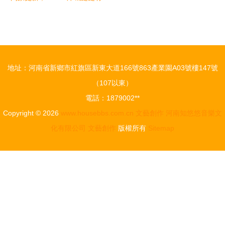
藝術入樽
戲 一張免
萬茗堂萬象
費“戲劇地
酒新品首發
圖”，引領
前瞻
城市文藝新
地址：河南省新鄉市紅旗區新東大道166號863產業園A03號樓147號
風尚
（107以東）
電話：1879002**
Copyright © 2026
www.housebbs.com.cn
文藝創作
河南知悠悠音樂文
化有限公司
文藝創作
版權所有
Sitemap