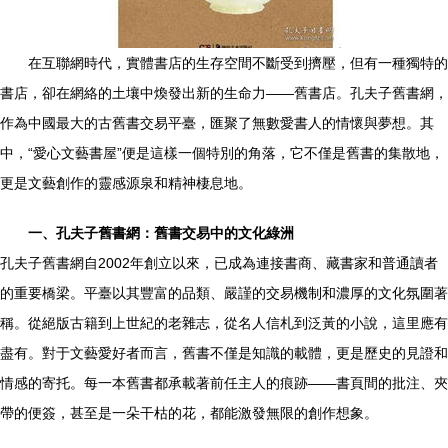
在互聯網時代，實體書店的生存空間不斷受到擠壓，但有一種獨特的
書店，卻在網絡的土壤中煥發出新的生命力——舊書店。孔夫子舊書網，
作為中國最大的古舊書交易平臺，匯聚了無數愛書人的情懷與夢想。其
中，“愛心文藝書屋”便是這樣一個特別的角落，它不僅是舊書的集散地，
更是文藝創作的靈感源泉和精神棲息地。
一、孔夫子舊書網：舊書交易中的文化綠洲
孔夫子舊書網自2002年創立以來，已成為連接書商、藏書家和普通讀者
的重要橋梁。平臺以其豐富的品類、嚴謹的交易機制和濃厚的文化氛圍著
稱。從絕版古籍到上世紀的老雜志，從名人信札到泛黃的小說，這里應有
盡有。對于文藝愛好者而言，舊書不僅是知識的載體，更是歷史的見證和
情感的寄托。每一本舊書都承載著前任主人的痕跡——書頁間的批注、夾
帶的便簽，甚至是一朵干枯的花，都能激發無限的創作想象。